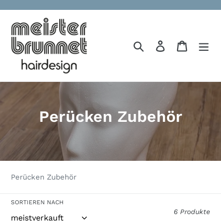
Direkt
zum
Inhalt
Suchen
Einloggen
Warenko
S
Perücken Zubehör
a
m
m
Perücken Zubehör
l
SORTIEREN NACH
u
6 Produkte