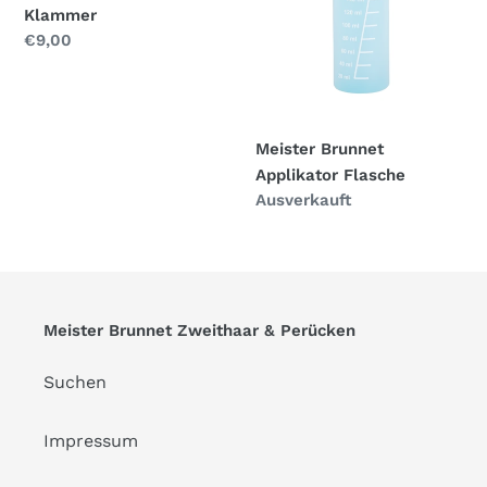
Klammer
Normaler
€9,00
Preis
Meister Brunnet
Applikator Flasche
Normaler
Ausverkauft
Preis
Meister Brunnet Zweithaar & Perücken
Suchen
Impressum