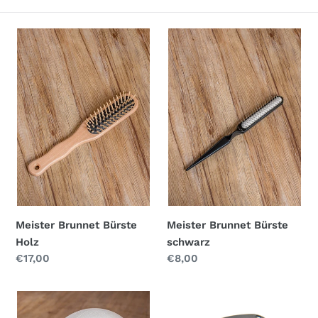
n
g
Meister
Meister
Brunnet
Brunnet
:
Bürste
Bürste
Holz
schwarz
Meister Brunnet Bürste
Meister Brunnet Bürste
Holz
schwarz
Normaler
€17,00
Normaler
€8,00
Preis
Preis
Perücken
Klammer
Styroporkopf
klein