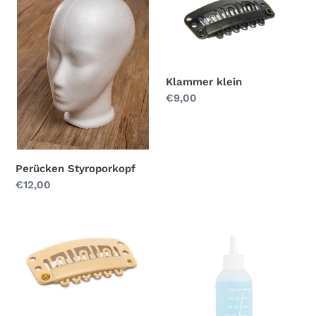
Klammer klein
Normaler
€9,00
Preis
Perücken Styroporkopf
Normaler
€12,00
Preis
Klammer
Meister
Brunnet
Applikator
Flasche